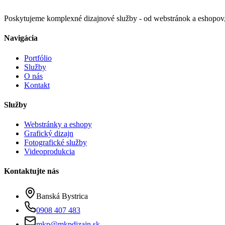
Poskytujeme komplexné dizajnové služby - od webstránok a eshopov, c
Navigácia
Portfólio
Služby
O nás
Kontakt
Služby
Webstránky a eshopy
Grafický dizajn
Fotografické služby
Videoprodukcia
Kontaktujte nás
Banská Bystrica
0908 407 483
mkp@mkpdizajn.sk